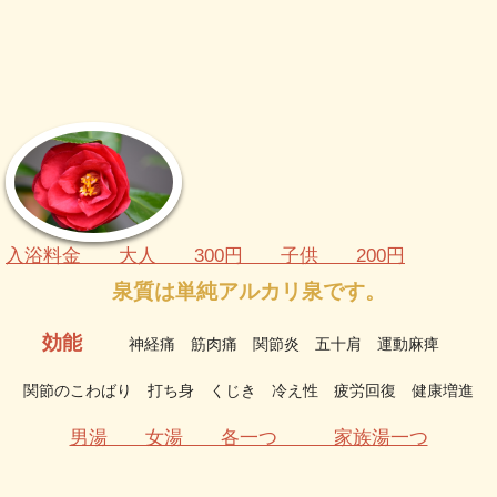
入浴料金 大人 300円 子供 200円
泉質は単純アルカリ泉です。
効能
神経痛 筋肉痛 関節炎 五十肩 運動麻痺
関節のこわばり 打ち身 くじき 冷え性 疲労回復 健康増進
男湯 女湯 各一つ 家族湯一つ