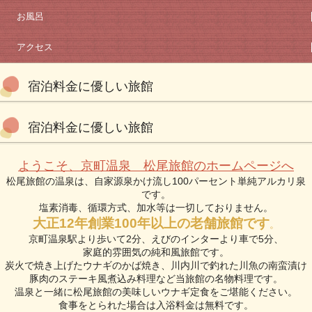
お風呂
アクセス
宿泊料金に優しい旅館
宿泊料金に優しい旅館
ようこそ、京町温泉 松尾旅館のホームページへ
松尾旅館の温泉は、自家源泉かけ流し100パーセント単純アルカリ泉
です。
塩素消毒、循環方式、加水等は一切しておりません。
大正12年創業100年以上の老舗旅館です
。
京町温泉駅より歩いて2分、えびのインターより車で5分、
家庭的雰囲気の純和風旅館です。
炭火で焼き上げたウナギのかば焼き、川内川で釣れた川魚の南蛮漬け
豚肉のステーキ風煮込み料理など当旅館の名物料理です。
温泉と一緒に松尾旅館の美味しいウナギ定食をご堪能ください。
食事をとられた場合は入浴料金は無料です。