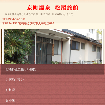
温泉と美食を楽しむ旅をご提案。湯煙の宿 松尾旅館へようこそ
TEL0984-37-1511
〒889-4151 宮崎県えびの市大字向江626
宿泊料金に優しい旅館
ご宿泊プラン
お料理
お部屋